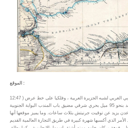
الموقع :
تقع عدن جغرافيا في اقصى الطرف الجنوبي الغربي لشبه الجزيرة العربية ، وفلكيا على خط عرض ( 12:47
شمالا ) وخط طول ( 44:75 شرقا ) وتبعد بنحو 95 ميل بحري شرقي مضيق باب المندب البوابة الجنوبية
عدن يزيد عن توقيت جرنيتش بثلاث ساعات. وما يميز موقعها أنها
ى فوهة بركان خامد ومنه أشتق اسمها بالإنجليزية ، كما يطلق