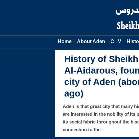
Home
About Aden
C . V
Histo
The National Role
House of Al Aida
Sheikh Abu Bakr Bin Abdullah Al A
Aden(1513) against the Portuguese
invade Aden using his influence, ch