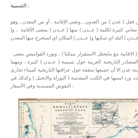
التسمية :
عل ( عدن ) من العدون , وتعني الإقامة , أو من المعدن , وهو
اني كثيرة لكلمة ( عــدن ) منها ( عــدن ) بمعنى الأقامة ، و(
ومعاني أخرى تعطي مفاهيم متشابهه هي ( الاقامة مع مايجعل الاستقرار ممكنا ) ، وتورد القواميس معنى
المصادر التاريخية العربية حول تسمية ( عــدن ) كثيرة ، ومهما
ة عدن الا أن جميعها متفقة حول عراقتها التاريخية كميناء تجاري
حيث ورد اسمها في الكتب المقدسة ( التوراة والانجيل ) وكذلك في
النقوش المسندية وفي الأسفار .