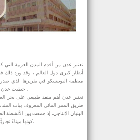
تعتبر عدن من أقدم المدن العربية التي 
أنظار كبرى دول العالم ، وقد ورد ذلك ف
منظمة اليونيسكو في تقريرها الذي صدر م
حظيت عدن بإهتمام كثير من الدول الكبرى لما تتميز به من خصائص ومميزات .
طريق الممر المائي المعروف بباب المندب،
البنيان الإنتاجي، إذ جمعت بين الأنشطة ال
كونها ميناءً تجاريًّا من أهم الموانئ في المنطقة، ومنطقة تجارة حرة إقليمية ودولية.