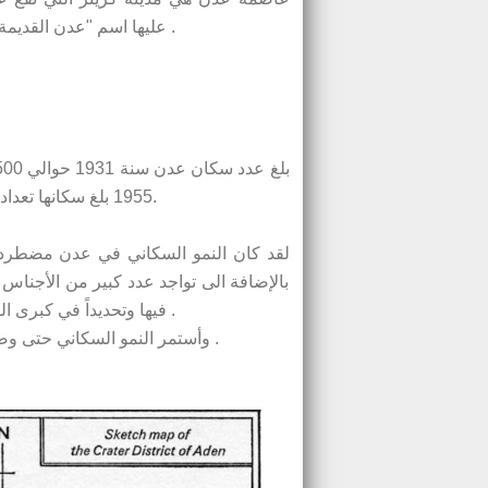
عليها اسم "عدن القديمة" لما تتميز به من مباني آثرية وأسواق عتيقة وشوارع ضيقة جميلة .
1955 بلغ سكانها تعداد 80516 نسمة و138441 نسمة على التوالي أي بزيادة فاقت %50.
لقد كان النمو السكاني في عدن مضطرد ل
بالإضافة الى تواجد عدد كبير من الأجناس 
فيها وتحديداً في كبرى الشركات العالمية التي كانت متواجدة ولها أنشطة مختلفة في عدن .
وأستمر النمو السكاني حتى وصل عدد السكان الى ما يقرب من مليون نسمة حتى العام 2014 م .