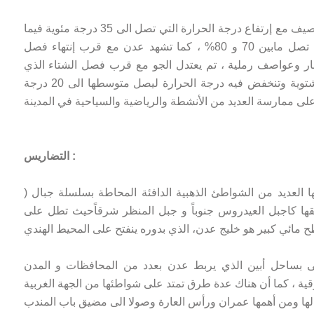
يتميز مناخ عدن بالحر الشديد في فصل الصيف مع إرتفاع درجة الحرارة التي تصل الى 35 درجة مئوية فيما
نسبة الرطوبة ترتفع الى مستويات عالية تصل مابين 70 و 80% ، كما تشهد عدن مع قرب إنتهاء فصل
ر وعواصف رملية ، تم يعتدل الجو مع قرب فصل الشتاء الذي
عادة ما تشهد خلاله عدن هطول أمطار شتوية وتنخفض فيه درجة الحرارة ليصل متوسطها الى 20 درجة
التضاريس :
ا العديد من الشواطئ الذهبية الدافئة المحاطة بسلسلة جبال (
 كاجبل العيدروس جنوباً و جبل المنظر شرقاًحيث تطل على
ى بساحل أبين الذي يربط عدن بعدد من المحافظات و المدن
قية ، كما أن هناك عدة طرق تمتد على شواطئها من الجهة الغربية