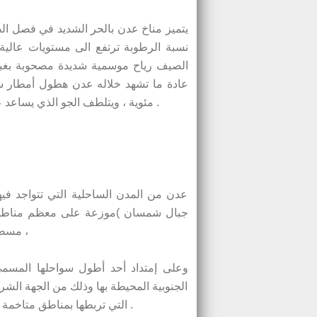
الصيف رياح موسمية شديدة مصحوبة بغبا
مئوية ، ويتلطف الجو الذي يساعد على ممارسة العديد من الأنشطة والرياضية والسياحية في المدينة .
عدن من المدن الساحلية التي تتواجد فيه
جبال شمسان )موزعة على معظم مناطقها
مسطح مائي كبير هو خليج عدن، الذي بدوره ينفتح على المحيط الهندي ،
وعلى إمتداد أحد أطول سواحلها المسم
الجنوبية المحيطة بها وذلك من الجهة الشر
التي تربطها بمناطق متاخمة لها ومن أهمها عمران ورأس العارة وصولا الى مضيق باب المندب .