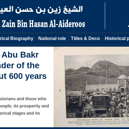
rical Biography
National role
Titles & Deco
Historical p
 of the
rous
idarous fought to defend
 military campaigns to
arisma and strong ties ...